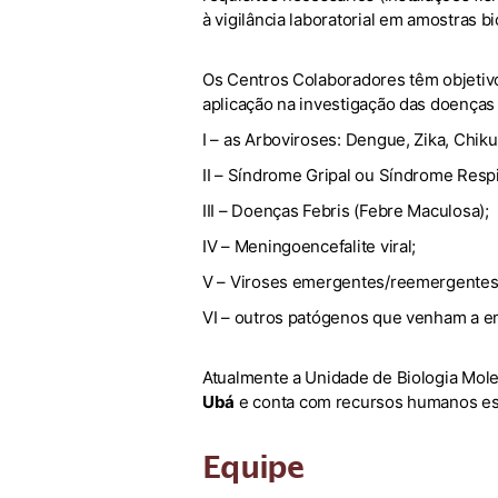
à vigilância laboratorial em amostras bi
Os Centros Colaboradores têm objetivo a
aplicação na investigação das doenças 
I – as Arboviroses: Dengue, Zika, Chik
II – Síndrome Gripal ou Síndrome Respi
III – Doenças Febris (Febre Maculosa);
IV – Meningoencefalite viral;
V – Viroses emergentes/reemergentes:
VI – outros patógenos que venham a eme
Atualmente a Unidade de Biologia Mol
Ubá
e conta com recursos humanos es
Equipe