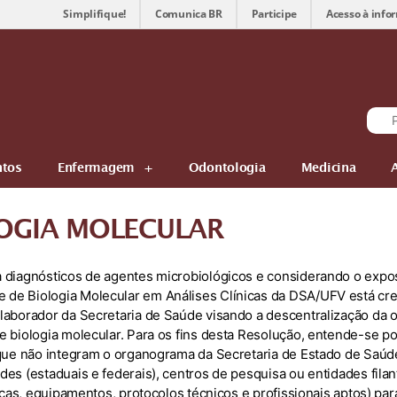
Simplifique!
Comunica BR
Participe
Acesso à info
tos
Enfermagem
Odontologia
Medicina
LOGIA MOLECULAR
a diagnósticos de agentes microbiológicos e considerando o ex
de Biologia Molecular em Análises Clínicas da DSA/UFV está cre
aborador da Secretaria de Saúde visando a descentralização da of
e biologia molecular. Para os fins desta Resolução, entende-se p
 que não integram o organograma da Secretaria de Estado de Saúd
es (estaduais e federais), centros de pesquisa ou entidades fila
sicas, equipamentos, protocolos técnicos e profissionais aptos) pa